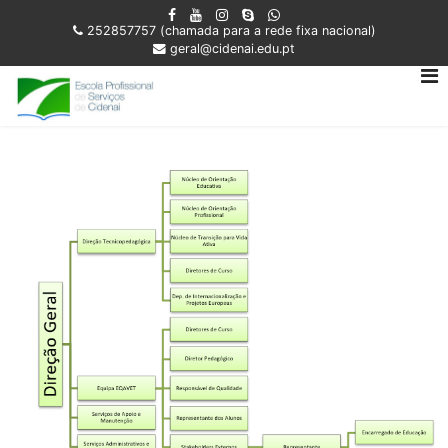
252857757 (chamada para a rede fixa nacional)
geral@cidenai.edu.pt